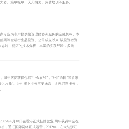
大赛、跟单喊单、天天抽奖、免费培训等服务。
是一家专业为客户提供投资理财咨询服务的金融机构。本
邮票等金融衍生品投资。公司成立以来“以投资者资
作思路，精湛的技术分析、丰富的实践经验，多元
投资者。我们立志成为您贴身的金融服务专家，您可
司自主研发的一套分析系统，月获利可达到
立，同年底便获得包括“中金在线”，“外汇通网”等多家
牌运营商”。公司旗下业务主要涵盖：金融咨询服务，
。
5年6月18日在香港正式挂牌营业,同年获得中金在
6年初，通汇国际网络正式运营，2012年，在大陆浙江