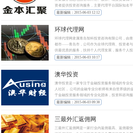
资者提供投资咨询服务，主要代理平台国际知名平
团体。
最新编辑：2015-06-03 12:12
环球代理网
环球代理网隶属青岛智科投资咨询有限公司，由青
都市——青岛市，公司作为全球代理商、投资者与
供最优质的服务，扶持个人代理发展，服务个人投
成，迎合全球化的大趋势，为投资者提供安全、快
最新编辑：2015-06-03 10:17
过多年研究研发的高胜率超稳健的智能交易系统现
澳华投资
澳华投资是一家专注于金融投资服务领域的专业化
人社区，.公司的金融专业分析师有来自世界级的
于金融投资服务领域的专业化团体，投资和咨询服
国与世界各地沟通的桥梁．
最新编辑：2015-06-03 09:38
三最外汇返佣网
三最外汇返佣网是一家行业内返佣最高、返佣最快