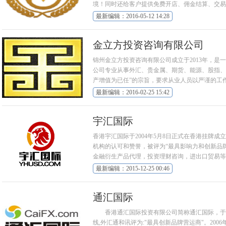
境！同时还给客户提供免费开店、佣金结算、交易
最新编辑：2016-05-12 14:28
金立方投资咨询有限公司
锦州金立方投资咨询有限公司成立于2013年，
公司专业从事外汇、贵金属、期货、能源、股指、
产增值为已任”的宗旨，要求从业人员以严谨的工
化、多角度、多方位高质量的服务于市场，服务于
最新编辑：2016-02-25 15:42
以信赖的理财助手，您卓越的财富合作伙伴。本公
10%-20%，让您轻松获取丰厚的利润。
宇汇国际
香港宇汇国际于2004年5月8日正式在香港挂牌成
机构的认可和赞誉，被评为“最具影响力和创新品
金融衍生产品代理，投资理财咨询，进出口贸易等
最新编辑：2015-12-25 00:46
通汇国际
香港通汇国际投资有限公司简称通汇国际，于200
线,外汇通和讯评为:"最具创新品牌营运商"。200