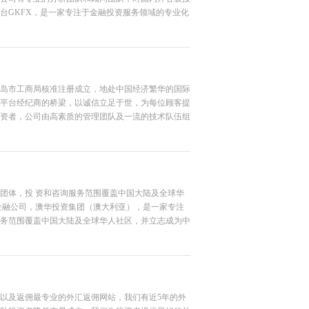
台GKFX，是一家专注于金融投资服务领域的专业化
岛市工商局核准注册成立，地处中国经济繁华的国际
平台经纪商的桥梁，以诚信立足于世，为每位顾客提
资者，公司由高素质的管理团队及一流的技术队伍组
捷、便利的投资平台和专业周到的服务。公司内部经
已投入使用。
团体，投 资和咨询服务范围覆盖中国大陆及全球华
金融公司，澳华投资集团（澳大利亚），是一家专注
务范围覆盖中国大陆及全球华人社区，并立志成为中
以及返佣最专业的外汇返佣网站，我们有近5年的外