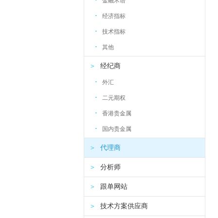
·
金融术语
·
经济指标
·
技术指标
·
其他
＞
经纪商
·
外汇
·
二元期权
·
香港贵金属
·
国内贵金属
＞
代理商
＞
分析师
＞
跟单网站
＞
技术方案供应商