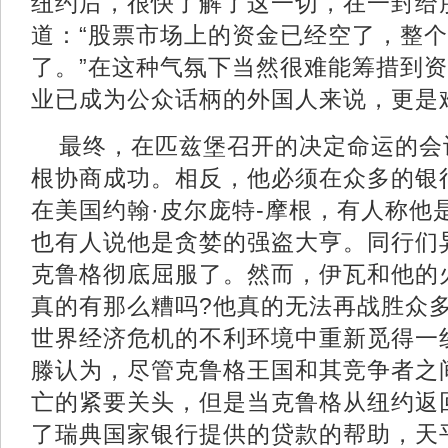
纽约后，很快了解了这一切，在一封给
道：“股票市场上的资金已经空了，整
了。”在这种气氛下当然很难能筹措到
业已成为公众话柄的外国人来说，更是
最终，在匹兹堡召开的决定命运的会
根协商成功。相反，他必须在众多的银
在美国约翰·皮尔庞特-摩根，有人称他
也有人说他是贪婪的强盗大亨。同行们
克鲁格彻底屈服了。然而，伊瓦和他的
真的有那么糟吗?他真的无法再战胜众
世界经济危机的不利环境中重新觅得一
滕认为，尽管克鲁格王国和其竞争者之
亡的紧要关头，但是当克鲁格从纽约返
了瑞典国家银行提供的贷款的帮助，天