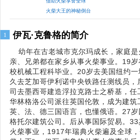
借助火柴享誉全球
火柴大王的神秘倒台
伊瓦·克鲁格的简介
1
幼年在古老城市克尔玛成长，家庭是
亲、兄弟都在家乡从事火柴事业。19
校机械工程科毕业。20岁去美国纽约
久去芝加哥伊利诺中央铁路任测线员，
司去墨西哥建造浮拉克路士之桥基，任
华林格洛公司派往英国伦敦，成为建筑
英、法、德三国语言，也懂俄语。27
格托尔建筑公司。后从事国际贸易。33
火柴事业，1917年瑞典火柴遍及全球