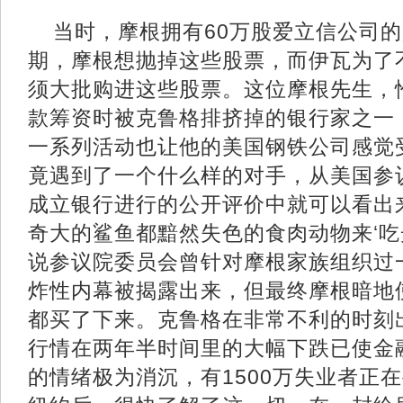
当时，摩根拥有60万股爱立信公司
期，摩根想抛掉这些股票，而伊瓦为了
须大批购进这些股票。这位摩根先生，
款筹资时被克鲁格排挤掉的银行家之一
一系列活动也让他的美国钢铁公司感觉
竟遇到了一个什么样的对手，从美国参
成立银行进行的公开评价中就可以看出来
奇大的鲨鱼都黯然失色的食肉动物来‘吃
说参议院委员会曾针对摩根家族组织过
炸性内幕被揭露出来，但最终摩根暗地
都买了下来。克鲁格在非常不利的时刻
行情在两年半时间里的大幅下跌已使金
的情绪极为消沉，有1500万失业者正