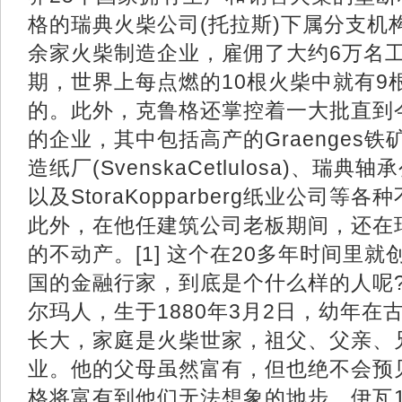
格的瑞典火柴公司(托拉斯)下属分支机构
余家火柴制造企业，雇佣了大约6万名
期，世界上每点燃的10根火柴中就有9
的。此外，克鲁格还掌控着一大批直到
的企业，其中包括高产的Graenges
造纸厂(SvenskaCetlulosa)、瑞典
以及StoraKopparberg纸业公司
此外，在他任建筑公司老板期间，还在
的不动产。[1] 这个在20多年时间里
国的金融行家，到底是个什么样的人呢?
尔玛人，生于1880年3月2日，幼年在古老
长大，家庭是火柴世家，祖父、父亲、
业。他的父母虽然富有，但也绝不会预
格将富有到他们无法想象的地步。伊瓦