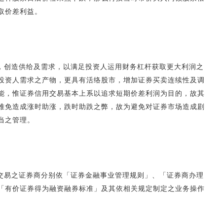
取价差利益。
，创造供给及需求，以满足投资人运用财务杠杆获取更大利润之
投资人需求之产物，更具有活络股市，增加证券买卖连续性及调
能，惟证券信用交易基本上系以追求短期价差利润为目的，故其
难免造成涨时助涨，跌时助跌之弊，故为避免对证券市场造成剧
当之管理。
交易之证券商分别依「证券金融事业管理规则」、「证券商办理
「有价证券得为融资融券标准」及其依相关规定制定之业务操作