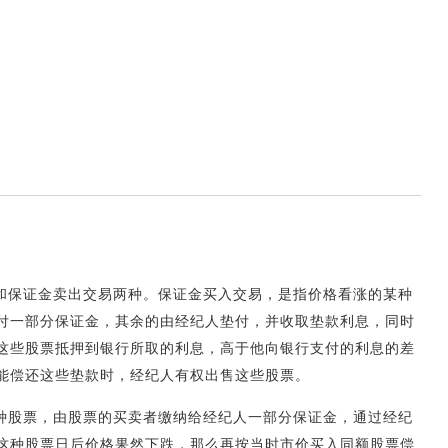
和保证金卖出交易两种。保证金买入交易，是指价格看涨的某种
付一部分保证金，其余的由经纪人垫付，并收取垫款利息，同时
这些股票抵押到银行所取的利息，高于他向银行支付的利息的差
能偿还这些垫款时，经纪人有权出售这些股票。
种股票，由股票的买卖者缴纳给经纪人一部分保证金，通过经纪
这种股票日后价格果然下跌，那么再按当时市价买入同额股票偿