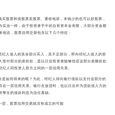
钱买股票和借股票卖股票。通俗地讲，本钱少的也可以炒股票，
办实业一样，由于投资者手中的自有资本金有限，大部分资金都
体地说，股票信用交易包含以下几个特征：
经纪人借入的其余部分买入，其不足部分，即向经纪人借入的垫
人垫付部分的差价款，是以日后投资者能够偿还这部分差额价款
经纪人同投资人双方之间的一层信用关系。
款是如何得来的呢？为此，经纪人得向银行借款以支付这部分的
存在一层信用关系。银行在放贷时，也以日后作为贷款借入方的
所孳生的借款利息为信任基础。
一层，股票信用交易就没有成立的可能
息