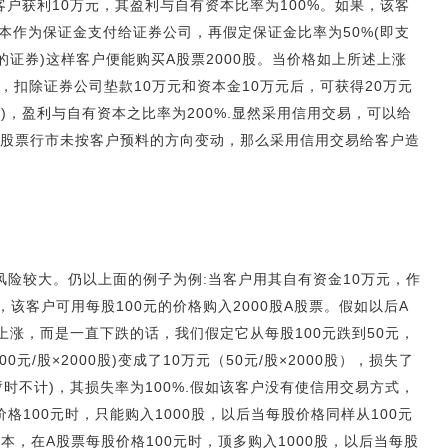
)，客户获利10万元，其盈利与自有资本比率为100%。如果，该客
本作为保证金支付给证券公司，再假定保证金比率为50%(即支
的证券)这样客户便能购买A股票2000股。当价格如上所述上涨
元，扣除证券公司垫款10万元和资本金10万元后，可获得20万元
)，盈利与自有资本之比率为200%.显然采用信用交易，可以给
果股票行市未按客户预料的方向变动，那么采用信用交易给客户造
风险较大。仍以上面的例子为例:当客户用其自有资金10万元，作
，该客户可用每股100元的价格购入2000股A股票。假如以后A
涨，而是一直下跌的话，我们假定它从每股100元跌到50元，
00元/股×2000股)变成了10万元（50元/股×2000股），损失了
暂时不计)，其损失率为100%.假如该客户没有使信用交易方式，
格100元时，只能购入1000股，以后当每股价格同样从100元
本，在A股票每股价格100元时，顶多购入1000股，以后当每股