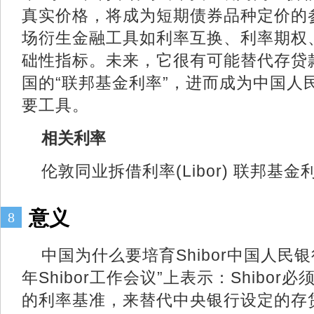
真实价格，将成为短期债券品种定价的
场衍生金融工具如利率互换、利率期权
础性指标。未来，它很有可能替代存贷
国的“联邦基金利率”，进而成为中国人
要工具。
相关利率
伦敦同业拆借利率(Libor) 联邦基金
意义
8
中国为什么要培育Shibor中国人民银
年Shibor工作会议”上表示：Shibo
的利率基准，来替代中央银行设定的存