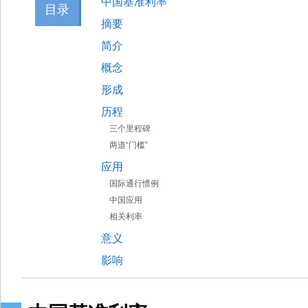
中国基准利率
目录
摘要
简介
概念
形成
历程
三个里程碑
两道“门槛”
应用
国际通行惯例
中国应用
相关利率
意义
影响