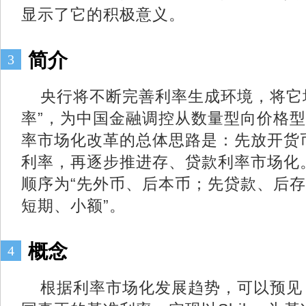
显示了它的积极意义。
简介
3
央行将不断完善利率生成环境，将它
率”，为中国金融调控从数量型向价格
率市场化改革的总体思路是：先放开货
利率，再逐步推进存、贷款利率市场化
顺序为“先外币、后本币；先贷款、后
短期、小额”。
概念
4
根据利率市场化发展趋势，可以预见，S