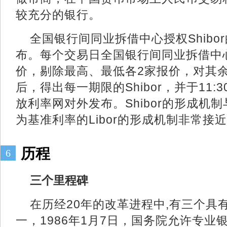
较充分的银行。
全国银行间同业拆借中心授权Shibo
布。每个交易日全国银行间同业拆借中
价，剔除最高、最低各2家报价，对其
后，得出每一期限的Shibor，并于11
放利率网对外发布。Shibor的形成机
为基准利率的Libor的形成机制非常接
历程
6
三个里程碑
在历经20年的改革进程中,有三个具
一，1986年1月7日，国务院允许专