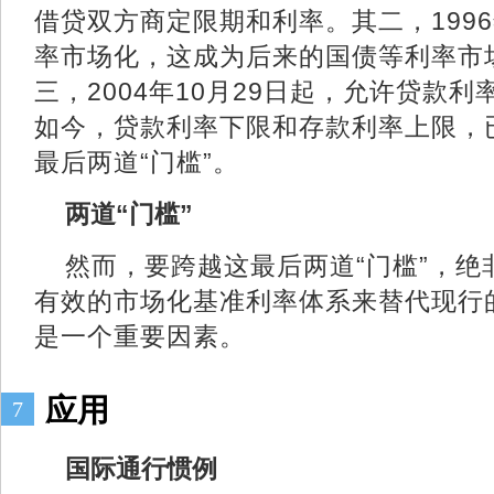
借贷双方商定限期和利率。其二，199
率市场化，这成为后来的国债等利率市
三，2004年10月29日起，允许贷款
如今，贷款利率下限和存款利率上限，
最后两道“门槛”。
两道“门槛”
然而，要跨越这最后两道“门槛”，
有效的市场化基准利率体系来替代现行
是一个重要因素。
应用
7
国际通行惯例