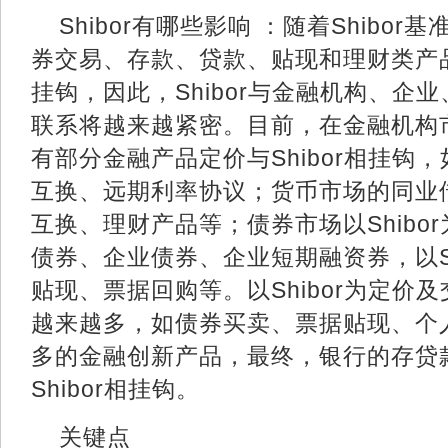
Shibor有哪些影响 ：随着Shibo
券交易、存款、贷款、贴现和理财类产品定
挂钩，因此，Shibor与金融机构、企
联系将越来越紧密。目前，在金融机构
有部分金融产品定价与Shibor相挂钩
互换、远期利率协议；货币市场的同业
互换、理财产品等；债券市场以Shibo
债券、企业债券、企业短期融资券，以Sh
贴现、票据回购等。以Shibor为定价
越来越多，如债券买卖、票据贴现、个
多的金融创新产品，最终，银行的存贷
Shibor相挂钩。
关键点