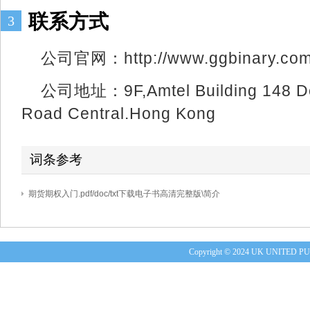
联系方式
3
公司官网：
http://www.ggbinary.com
公司地址：
9F,Amtel Building 148 
Road Central.Hong Kong
词条参考
期货期权入门.pdf/doc/txt下载电子书高清完整版\简介
编辑
删除
Copyright © 2024 UK UNITE