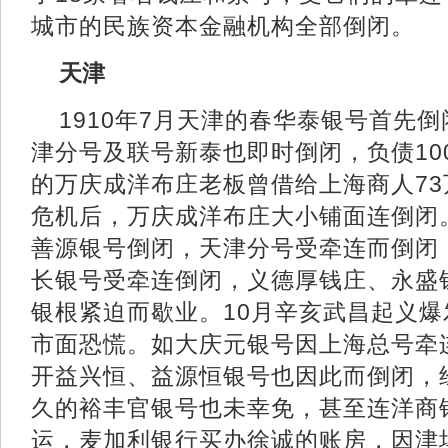
城市的民族资本金融机构全部倒闭。
天津
1910年7月天津的春华泰银号首先倒
津分号及联号新泰也即时倒闭，负债10
的万庆成洋布庄老板曾借给上海商人7
危机后，万庆成洋布庄大小铺面连倒闭。
善源银号倒闭，天津分号受牵连而倒闭
长银号受牵连倒闭，义德厚钱庄、永盛
银根紧迫而歇业。10月辛亥武昌起义
市面恐慌。如大庆元银号因上海总号牵
开益兴恒、益源恒银号也因此而倒闭，
久的裕丰官银号也未幸免，甚至连洋商
运，麦加利银行买办徐诚的账房，因津