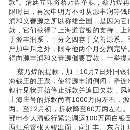
款”。清廷立即将蔡乃煌革职，蔡乃煌
限时日，再次申明万不可从源丰润等钱庄
润和义善源之所以称雄全国，是因为它
款，它们获得了上海道官银的支持，上
于源丰润系，十分之四存于义善源系。
严加申斥之外，限令他两个月交割完毕
得向源丰润和义善源催要官款，一举提款
蔡乃煌的提款，加上10月7日外国银
海钱庄的庄票，使得源丰润倒闭，牵连
银行见状开始停止拆款并追回欠款，风
上海庄号的拆款尚有1000万两左右，源
两。至12月初，拆款降至60万两左右
部电令大清银行紧急调运100万两白银至
两江总督张人骏出面，向汇丰、东方汇