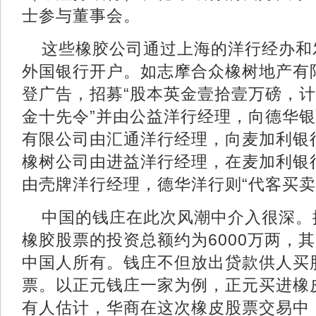
士参与董事会。
这些橡胶公司通过上海的洋行经办和
外国银行开户。如志摩合众橡树地产有
登广告，招募“股本英金壹拾壹万磅，
金十先令”并由公益洋行经理，向德华银
有限公司由汇通洋行经理，向麦加利银
橡树公司由进益洋行经理，在麦加利银
由壳牌洋行经理，德华洋行则“代客买卖
中国的钱庄在此次风潮中介入很深。
橡胶股票的投资总额约为6000万两，其
中国人所有。钱庄不但放出贷款供人买
票。以正元钱庄一家为例，正元买进橡
有人估计，华商在这次橡皮股票交易中