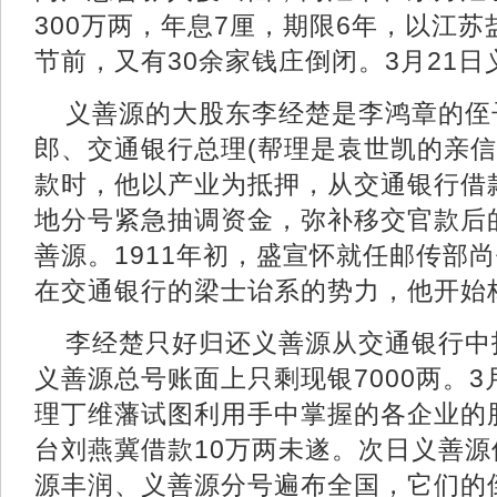
300万两，年息7厘，期限6年，以江苏
节前，又有30余家钱庄倒闭。3月21
义善源的大股东李经楚是李鸿章的侄
郎、交通银行总理(帮理是袁世凯的亲信
款时，他以产业为抵押，从交通银行借款
地分号紧急抽调资金，弥补移交官款后
善源。1911年初，盛宣怀就任邮传部
在交通银行的梁士诒系的势力，他开始
李经楚只好归还义善源从交通银行中
义善源总号账面上只剩现银7000两。3
理丁维藩试图利用手中掌握的各企业的
台刘燕冀借款10万两未遂。次日义善源
源丰润、义善源分号遍布全国，它们的