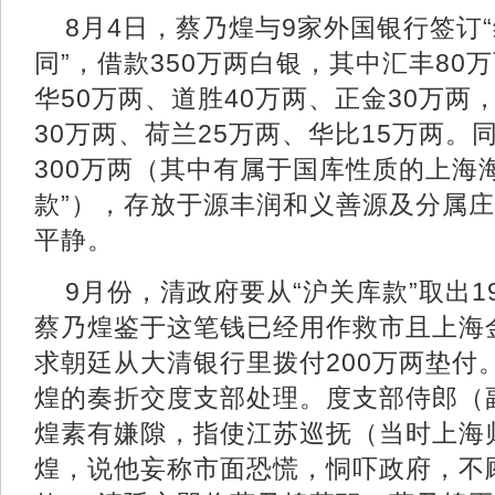
8月4日，蔡乃煌与9家外国银行签订
同”，借款350万两白银，其中汇丰80
华50万两、道胜40万两、正金30万两
30万两、荷兰25万两、华比15万两
300万两（其中有属于国库性质的上海
款”），存放于源丰润和义善源及分属
平静。
9月份，清政府要从“沪关库款”取出1
蔡乃煌鉴于这笔钱已经用作救市且上海
求朝廷从大清银行里拨付200万两垫付
煌的奏折交度支部处理。度支部侍郎（
煌素有嫌隙，指使江苏巡抚（当时上海
煌，说他妄称市面恐慌，恫吓政府，不