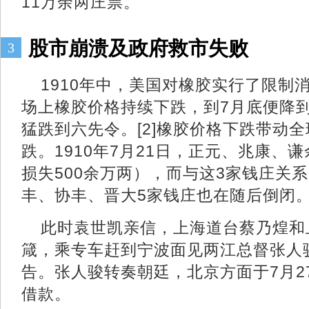
11万余两庄票。
股市崩溃及政府救市失败
3
1910年中，美国对橡胶实行了限制
场上橡胶价格持续下跌，到7月底便降
猛跌到六先令。[2]橡胶价格下跌带动
跌。1910年7月21日，正元、兆康、
损失500余万两），而与这3家钱庄关
丰、协丰、晋大5家钱庄也在随后倒闭
此时袁世凯亲信，上海道台蔡乃煌和
箴，乘专车赶到宁波面见两江总督张人
告。张人骏转奏朝廷，北京方面于7月2
借款。