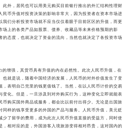
。此外，居民也可以用美元购买目前银行推出的外汇结构性理财
人民币升值对投资决策的影响非常大，因为投资者在资本市场进
以我们分析投资市场就不应当仅仅着眼于目前区区的升值，而更
市场上的各类产品如股票、债券、收藏品等未来价格预期的影
者的态度，也就决定了资金的流向，当然也就决定了各投资市场
力的增强，其货币具有升值的内在必然性。此次人民币升值，在
。也就是说，随着中国经济的发展，人民币的对外价值发生了变
值，表明自己兜里的钱更值钱了。当然，在以人民币计价的交易
与变化。但是，一旦涉及到对外购买行为，这种变化立即就能表
民币购买国外商品或服务，都会比以前付出得少。无论是出国旅
付同样的钱享受更多的外国的产品与服务。人民币升值，美元贬
减少了留学的费用，成为此次人民币升值直接的受益方，同时使
是，相对应的是，外国游客入境旅游变得相对昂贵，这对国内的