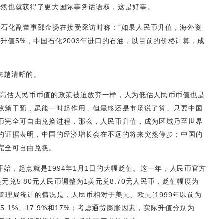
而然也就获得了更大国际事务话语权，这是好事。
国石化副董事邵金扬在接受采访时称：“如果人民币升值，海外资
升值5%，中国石化2003年进口的石油，以目前的价格计算，成
来越清晰的。
为高估人民币币值的政策被迫放弃一样，人为低估人民币币值也是
政策干预，虽能一时起作用，但最终还是市场说了算。只要中国
币完全可自由兑换进程，那么，人民币升值，成为区域乃至世界
的证据表明，中国的经济增长会在不远的将来突然停步；中国的
完全可自由兑换。
始，起点就是1994年1月1日的大幅贬值。这一年，人民币官方
兑5.80元人民币调整为1美元兑8.70元人民币，贬值幅度为
管理局统计的情况是，人民币相对于美元、欧元(1999年以前为
.1%、17.9%和17%；考虑通货膨胀因素，实际升值分别为