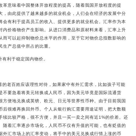
改革意味着中国整体开放程度的提高，随着我国开放程度的提
大，由此提供了越来越多的就业机会，人们会在经济的发展中分
将会有利于提高员工的收入、提供更多的就业机会。汇率作为本
对内价格物价产生影响。从进口消费品和原材料来看，汇率上升
从而可以起抑制物价总水平的作用，至于它对物价总指数影响的
民生产总值中所占的比重。
升有利于稳定国内物价。
蓄的老百姓应该理性对待，如果家中有外汇需求，比如孩子可能
是不要急着将美元转换成人民币，因为美元毕竟是国际流通货
很方便地兑换成英镑、欧元、日元等世界性币种。由于目前我国
币后很难再换回外币。个人从银行购汇需要用途证明，把大数额
手续比较严格，很不方便，并且一买一卖之间有近1%的价差。还
。随着汇率逐步市场化，人民币不仅有升值的可能，也有贬值的
据外汇市场上的汇率变动，将手中的美元兑换成行情上涨的币