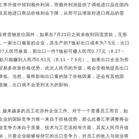
汇率升值中得到额外利润，而额外利润提供了调低进口品在国内
及其他进口商品价格则会下降，从而可以增加对进口商品的需
业将货物发往国外，如果在7月21日之前未收到回流货款，无形
，一家出口服装的企业，其生产的T恤衫出口成本为7.5元；出口
27人民币换算，那出口一件T恤衫可赚人民币0.77元（8.27－
衫只能赚到人民币0.61元（8.11－7.5元）。如果出口企业为劳
贸易多依靠价格优势。此次人民币的升值，将会变相地提高出口
降低。当然，最终影响出口量的除了价格因素，还会有其他因
措施，出口就不会受到太大的影响。
，越来越多的员工在涉外企业工作。对于一个普通员工而言，如
企业的国际竞争力惟一来自于价格优势，那么此番汇率调整将会
业竞争力来自于质量、技术与工艺流程等方面，其实人民币升值
响，只要企业能够保持它的出口竞争力，对员工的收入与就业将