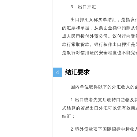
3．出口押汇
出口押汇又称买单结汇，是指议
的汇票和单据，从票面金额中扣除从
成人民币拨付外贸公司。议付行向受
款行索取货款。银行叙作出口押汇是
是银行对信用证的安全程度也不能完
4
结汇要求
国内单位取得以下的外汇收入的
1.出口或者先支后收转口货物及
式结算的贸易出口外汇可以凭有效商
结汇；
2.境外贷款项下国际招标中标收