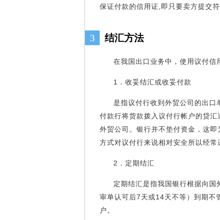
保证付款的信用证,即只要卖方提交
3
结汇方法
在我国出口业务中，使用议付信
1．收妥结汇或收妥付款
是指议付行收到外贸公司的出口
付款行将货款拨入议付行帐户的贷汇通知
外贸公司。银行并不垫付资金，这即
方式对议付行来说相对安全所以经常
2．定期结汇
定期结汇是指我国银行根据向国
审单认可后7天或14天不等）到期
户。