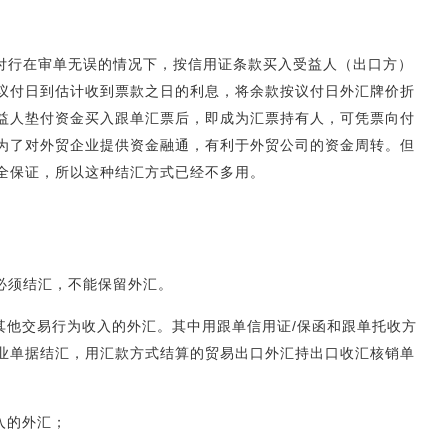
付行在审单无误的情况下，按信用证条款买入受益人（出口方）
议付日到估计收到票款之日的利息，将余款按议付日外汇牌价折
益人垫付资金买入跟单汇票后，即成为汇票持有人，可凭票向付
为了对外贸企业提供资金融通，有利于外贸公司的资金周转。但
全保证，所以这种结汇方式已经不多用。
必须结汇，不能保留外汇。
其他交易行为收入的外汇。其中用跟单信用证/保函和跟单托收方
业单据结汇，用汇款方式结算的贸易出口外汇持出口收汇核销单
入的外汇；