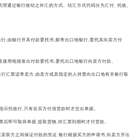
理通过银行收结之外汇的方式。结汇方式代码分为汇付, 托收,
地银行,由银行开具付款委托书,邮寄出口地银行,委托其向卖方付
请,直接用电报发出付款委托书,委托出口地银行向卖方付款。
买银行汇票迳寄卖方,由卖方或其指定的人持票向出口地有关银行取
托收时指示托收行,只有在买方付清货款时才交出单据。
承兑汇票后即可取得单据,提取货物,待汇票到期时才付货款。
行在买卖双方之间保证付款的凭证.银行根据买方的申请书,向卖方开出