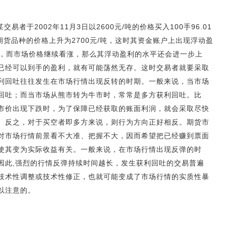
于2002年11月3日以2600元/吨的价格买入100手96.01
该期货品种的价格上升为2700元/吨，这时其资金账户上出现浮动盈
仓，而市场价格继续看涨，那么其浮动盈利的水平还会进一步上
已经可以到手的盈利，就有可能荡然无存。这时交易者就要采取
利回吐往往发生在市场行情出现反转的时期。一般来说，当市场
回吐；而当市场从熊市转为牛市时，常常是多方获利回吐。比
市价出现下跌时，为了保障已经获取的账面利润，就会采取尽快
。反之，对于买空者即多方来说，则行为方向正好相反。期货市
对市场行情前景看不大准、把握不大，因而希望把已经赚到票面
使其变为实际收益有关。一般来说，在市场行情出现反弹的时
因此,强烈的行情反弹持续时间越长，发生获利回吐的交易普遍
技术性调整或技术性修正，也就可能变成了市场行情的实质性暴
以注意的。