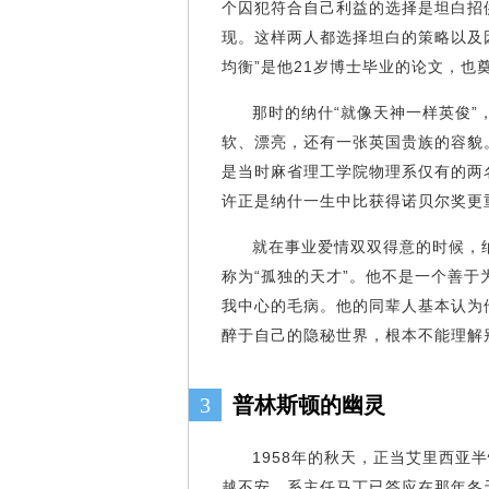
个囚犯符合自己利益的选择是坦白招
现。这样两人都选择坦白的策略以及
均衡”是他21岁博士毕业的论文，
那时的纳什“就像天神一样英俊”
软、漂亮，还有一张英国贵族的容貌
是当时麻省理工学院物理系仅有的两
许正是纳什一生中比获得诺贝尔
就在事业爱情双双得意的时候，
称为“孤独的天才”。他不是一个善
我中心的毛病。他的同辈人基本认为
醉于自己的隐秘世界，根本不能理解
3
普林斯顿的幽灵
1958年的秋天，正当艾里西亚
越不安。系主任马丁已答应在那年冬