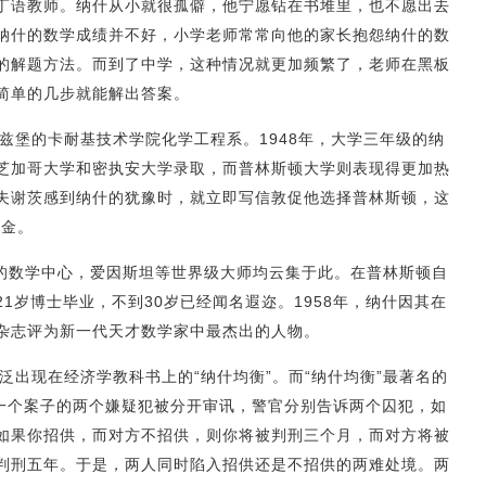
丁语教师。纳什从小就很孤僻，他宁愿钻在书堆里，也不愿出去
纳什的数学成绩并不好，小学老师常常向他的家长抱怨纳什的数
的解题方法。而到了中学，这种情况就更加频繁了，老师在黑板
简单的几步就能解出答案。
兹堡的卡耐基技术学院化学工程系。1948年，大学三年级的纳
芝加哥大学和密执安大学录取，而普林斯顿大学则表现得更加热
夫谢茨感到纳什的犹豫时，就立即写信敦促他选择普林斯顿，这
奖学金。
的数学中心，爱因斯坦等世界级大师均云集于此。在普林斯顿自
1岁博士毕业，不到30岁已经闻名遐迩。1958年，纳什因其在
》杂志评为新一代天才数学家中最杰出的人物。
泛出现在经济学教科书上的“纳什均衡”。而“纳什均衡”最著名的
：一个案子的两个嫌疑犯被分开审讯，警官分别告诉两个囚犯，如
如果你招供，而对方不招供，则你将被判刑三个月，而对方将被
判刑五年。于是，两人同时陷入招供还是不招供的两难处境。两