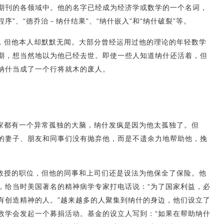
期刊的各领域中。他的名字已经成为经济学或数学的一个名词，
什程序”、“德乔治－纳什结果”、“纳什嵌入”和“纳什破裂”等。
，但他本人却默默无闻。大部分曾经运用过他的理论的年轻数学
期，想当然地以为他已经去世。即使一些人知道纳什还活着，但
纳什当成了一个行将就木的废人。
家都有一个异常孤独的大脑，纳什发疯是因为他太孤独了。但
的妻子、朋友和同事们没有抛弃他，而是不遗余力地帮助他，挽
。
教授的职位，但他的同事和上司们还是设法为他保全了保险。他
，给当时美国著名的精神病学专家打电话说：“为了国家利益，必
有创造精神的人。”越来越多的人聚集到纳什的身边，他们设立了
数学会发起一个募捐活动。基金的设立人写到：“如果在帮助纳什