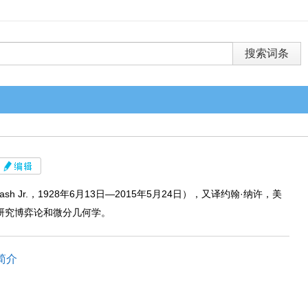
 Nash Jr.，1928年6月13日—2015年5月24日），又译约翰·纳许，美
研究博弈论和微分几何学。
纳什简介
灵