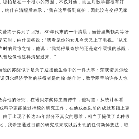
，哪怕是在一个很小的范围，不仅对他，而且对数学都很有好
切，纳什在清醒后表示，“我在这里得到庇护，因此没有变得无家
关爱终于得到了回报。80年代末的一个清晨，当普里斯顿高等研
早安时，纳什回答说：“我看见你的女儿今天又上了电视。”从来
当时的震惊之情，他说：“我觉得最奇妙的还是这个缓慢的苏醒，
何人曾经像他这样清醒过来。”
而他的苏醒似乎是为了迎接他生命中的一件大事：荣获诺贝尔经
度诺贝尔经济学奖的获得者是约翰·纳什时，数学圈里的许多人惊
放弃他的研究，在诺贝尔奖得主自传中，他写道：从统计学看
家或科学家能通过持续的研究工作，在他或她以前的成就基础上更
。由于出现了长达25年部分不真实的思维，相当于提供了某种假
此，我希望通过目前的研究成果或以后出现的任何新鲜想法，取