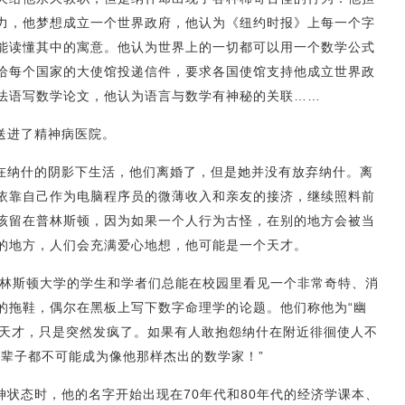
力，他梦想成立一个世界政府，他认为《纽约时报》上每一个字
能读懂其中的寓意。他认为世界上的一切都可以用一个数学公式
给每个国家的大使馆投递信件，要求各国使馆支持他成立世界政
用法语写数学论文，他认为语言与数学有神秘的关联……
被送进了精神病医院。
在纳什的阴影下生活，他们离婚了，但是她并没有放弃纳什。离
依靠自己作为电脑程序员的微薄收入和亲友的接济，继续照料前
该留在普林斯顿，因为如果一个人行为古怪，在别的地方会被当
才的地方，人们会充满爱心地想，他可能是一个天才。
普林斯顿大学的学生和学者们总能在校园里看见一个非常奇特、消
的拖鞋，偶尔在黑板上写下数字命理学的论题。他们称他为“幽
数学天才，只是突然发疯了。如果有人敢抱怨纳什在附近徘徊使人不
你这辈子都不可能成为像他那样杰出的数学家！”
状态时，他的名字开始出现在70年代和80年代的经济学课本、