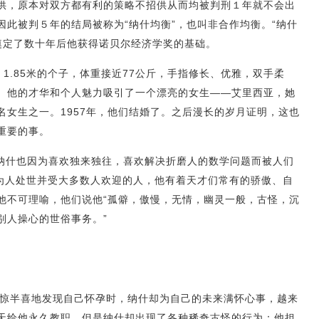
供，原本对双方都有利的策略不招供从而均被判刑１年就不会出
因此被判５年的结局被称为“纳什均衡”，也叫非合作均衡。“纳什
也奠定了数十年后他获得诺贝尔经济学奖的基础。
，1.85米的个子，体重接近77公斤，手指修长、优雅，双手柔
。他的才华和个人魅力吸引了一个漂亮的女生——艾里西亚，她
名女生之一。1957年，他们结婚了。之后漫长的岁月证明，这也
奖更重要的事。
纳什也因为喜欢独来独往，喜欢解决折磨人的数学问题而被人们
于为人处世并受大多数人欢迎的人，他有着天才们常有的骄傲、自
他不可理喻，他们说他“孤僻，傲慢，无情，幽灵一般，古怪，沉
别人操心的世俗事务。”
半惊半喜地发现自己怀孕时，纳什却为自己的未来满怀心事，越来
天给他永久教职，但是纳什却出现了各种稀奇古怪的行为：他担