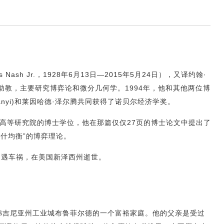
s Nash Jr.，1928年6月13日—2015年5月24日），又译约翰·
助教，主要研究博弈论和微分几何学。1994年，他和其他两位博
arsanyi)和莱因哈德·泽尔腾共同获得了诺贝尔经济学奖。
顿高等研究院的博士学位，他在那篇仅仅27页的博士论文中提出了
“纳什均衡”的博弈理论。
夫妇遇车祸，在美国新泽西州逝世。
西弗吉尼亚州工业城布鲁菲尔德的一个富裕家庭。他的父亲是受过