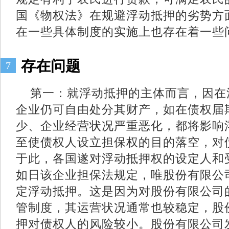
国《物权法》在规避浮动抵押的劣势方
在一些具体制度的实施上也存在着一些
存在问题
7
第一：就浮动抵押的主体而言，因在
企业仍可自由处分其财产，如在债权届
少、企业经营状况严重恶化，都将影响
至使债权人设立担保权的目的落空，对
于此，各国遂对浮动抵押权的设定人和
如日该企业担保法规定，唯股份有限公
定浮动抵押。这是因为对股份有限公司
管制度，其运营状况通常也较稳定，股
押对债权人的风险较小。股份有限公司