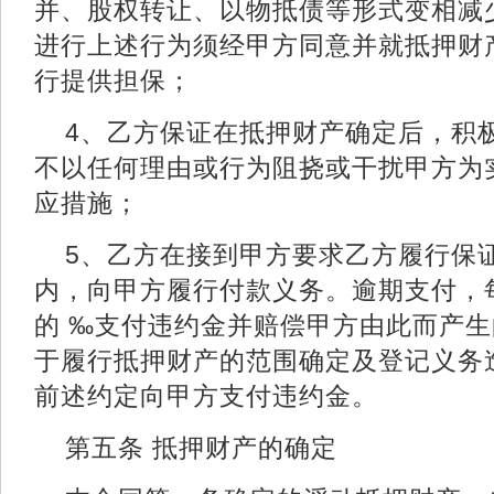
并、股权转让、以物抵债等形式变相减
进行上述行为须经甲方同意并就抵押财
行提供担保；
4、乙方保证在抵押财产确定后，积
不以任何理由或行为阻挠或干扰甲方为
应措施；
5、乙方在接到甲方要求乙方履行保
内，向甲方履行付款义务。逾期支付，
的 ‰支付违约金并赔偿甲方由此而产
于履行抵押财产的范围确定及登记义务
前述约定向甲方支付违约金。
第五条 抵押财产的确定