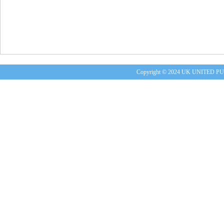
Copyright © 2024 UK UNITE