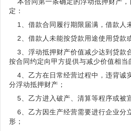
本合同第一条确定的浮动抵押财产，
定：
1、借款合同履行期限届满，借款人
2、借款人未能按贷款用途使用贷款
3、浮动抵押财产价值减少达到贷款
按合同约定向甲方提供与减少价值相当
4、乙方在日常经营过程中，违背诚
分浮动抵押财产；
5、乙方进入破产、清算等程序或被
6、乙方因生产经营需要进行企业分
形；