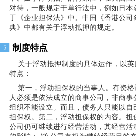
对待，一般规定于单行法中，例如日本
于《企业担保法》中。中国《香港公司
典》中都有关于浮动抵押的规定。
制度特点
5
关于浮动抵押制度的具体运作，以英
特点：
第一，浮动担保权的当事人。有资格
人必须是依法成立的商事公司，非商事
组织不能设立。而且，债务人只能以自
担保权。第二，浮动担保权的内容。担
公司仍可继续进行经营活动，其经营活