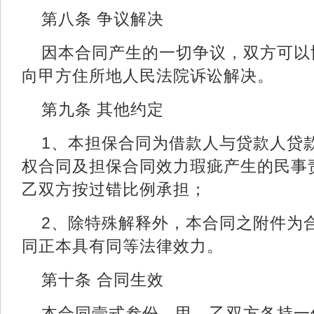
第八条 争议解决
因本合同产生的一切争议，双方可以
向甲方住所地人民法院诉讼解决。
第九条 其他约定
1、本担保合同为借款人与贷款人贷
权合同及担保合同效力瑕疵产生的民事
乙双方按过错比例承担；
2、除特殊解释外，本合同之附件为
同正本具有同等法律效力。
第十条 合同生效
本合同壹式叁份，甲、乙双方各持一