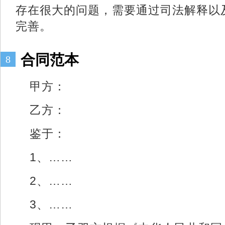
存在很大的问题，需要通过司法解释以
完善。
合同范本
8
甲方：
乙方：
鉴于：
1、……
2、……
3、……