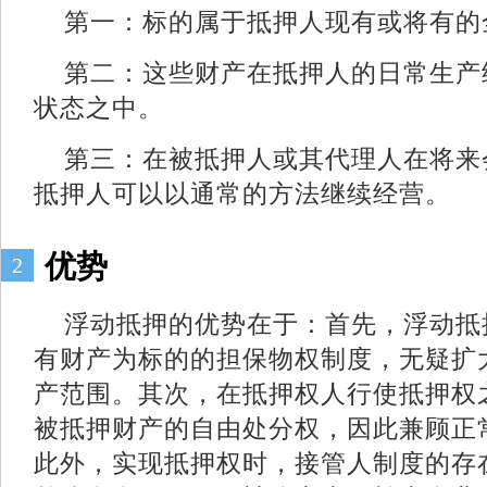
第一：标的属于抵押人现有或将有的
第二：这些财产在抵押人的日常生产
状态之中。
第三：在被抵押人或其代理人在将来
抵押人可以以通常的方法继续经营。
优势
2
浮动抵押的优势在于：首先，浮动抵
有财产为标的的担保物权制度，无疑扩
产范围。其次，在抵押权人行使抵押权
被抵押财产的自由处分权，因此兼顾正
此外，实现抵押权时，接管人制度的存