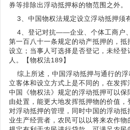
券等排除出浮动抵押标的物范围之外。
3、中国物权法规定设立浮动抵押须
4、登记对抗——企业、个体工商户
第一百八十一条规定的动产抵押的，抵
设立；当事人可选择是否登记，未经登
人。【物权法189】
综上所述，中国浮动抵押与通行的浮
立客体和设立方式上是不同的，在发挥
中国《物权法》规定的浮动抵押可以保
由处置，能更大地发挥抵押物的价值，
对浮动抵押的管理，同时中国的浮动抵
业生产经营者，农民可以以将来农作物
规定有利于农民进行贷款，可满足农民