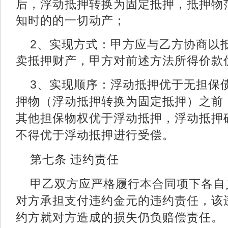
后，浮动抵押转换为固定抵押，抵押物
知时的的一切动产；
2、实现方式：甲方应与乙方协商以
卖抵押财产，
甲方对前述方法所得价款
3、实现顺序：浮动抵押优于无担保
押物（浮动抵押转换为固定抵押）之前
其他担保物权优于浮动抵押，浮动抵押
不得优于浮动抵押进行受偿。
第七条 违约责任
甲乙双方应严格履行本合同项下各自
对方承担支付违约金元的违约责任，该
约方就对方造成的损失仍负赔偿责任。