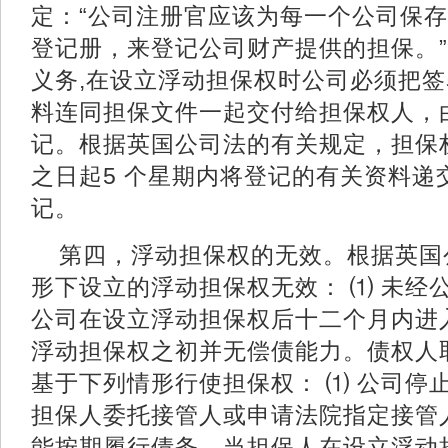
定：“公司注册官应该为每一个公司保
登记册，来登记公司财产提供的担保。
义务,在设立浮动担保权时公司必须把
料连同担保文件一起交付给担保权人，
记。根据英国公司法的有关规定，担保
之日起5 个星期内将登记的有关资料递
记。
第四，浮动担保权的无效。根据英国
形下设立的浮动担保权无效： ⑴ 未经
公司在设立浮动担保权后十二个月内进
浮动担保权之初并无偿债能力。债权人
基于下列情形行使担保权： ⑴ 公司停
担保人委托接管人或申请法院指定接管人
能按期履行债务。当担保人在设立浮动