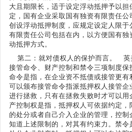
大且期限长，适于设定浮动抵押予以担
定，国有企业采取国有独资有限责任公
创设浮动抵押制度，应规定设定人限于
有限责任公司包括在内，以方便国有独
动抵押方式。
第二：就对债权人的保护而言。 英
接管命令、财产控制和禁令三项制度保
命令是指，在企业资不抵债或接管更有
可以颁布接管命令指派抵押权人接管企
进行拯救，只有在拯救失败时才可以用
产控制权是指，抵押权人可依据约定，
的处分或者自己介入企业的管理，控制
知道上述限制的，对其有约束力。禁令