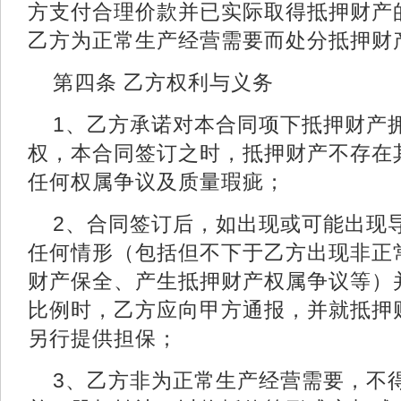
方支付合理价款并已实际取得抵押财产
乙方为正常生产经营需要而处分抵押财
第四条 乙方权利与义务
1、乙方承诺对本合同项下抵押财产
权，本合同签订之时，抵押财产不存在
任何权属争议及质量瑕疵；
2、合同签订后，如出现或可能出现
任何情形（包括但不下于乙方出现非正
财产保全、产生抵押财产权属争议等）
比例时，乙方应向甲方通报，并就抵押
另行提供担保；
3、乙方非为正常生产经营需要，不