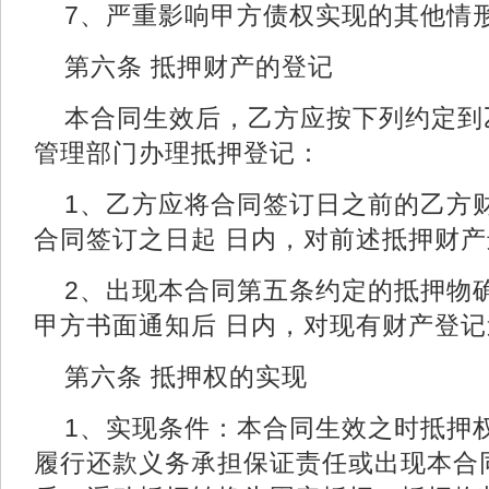
7、严重影响甲方债权实现的其他情
第六条 抵押财产的登记
本合同生效后，乙方应按下列约定到
管理部门办理抵押登记：
1、乙方应将合同签订日之前的乙方
合同签订之日起 日内，对前述抵押财
2、出现本合同第五条约定的抵押物
甲方书面通知后 日内，对现有财产登
第六条 抵押权的实现
1、实现条件：本合同生效之时抵押
履行还款义务承担保证责任或出现本合